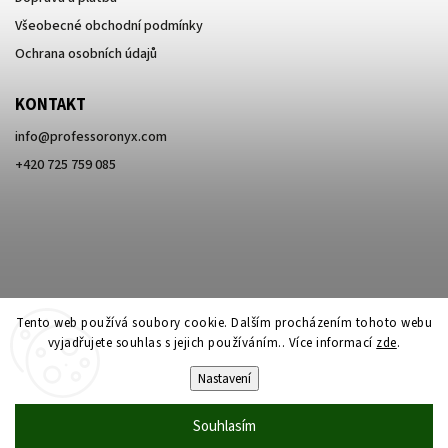
Všeobecné obchodní podmínky
Ochrana osobních údajů
KONTAKT
info
@
professoronyx.com
+420 725 759 085
Tento web používá soubory cookie. Dalším procházením tohoto webu
vyjadřujete souhlas s jejich používáním.. Více informací
zde
.
Nastavení
Copyright 2026
Professor Onyx
. Všechna práva vyhrazena.
Souhlasím
Vytvořil
Shoptet
| Design
Shoptak.cz