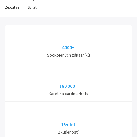
Zeptat se
Sdílet
4000+
Spokojených zákazníků
180 000+
Karet na cardmarketu
15+ let
Zkušeností