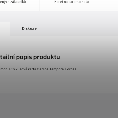
ených zákazníků
Karet na cardmarketu
Diskuze
tailní popis produktu
mon TCG kusová karta z edice
Temporal Forces