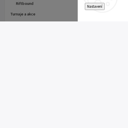
Riftbound
Nastavení
Turnaje a akce
Top 10 produktů
Dragon Shield - stránka do
alba
15 Kč
Single Toploader
5 Kč
Clemont's Quick Wit (SSP 167)
5 Kč
Pitch Black Booster
149 Kč
Super Electric Breaker Booster