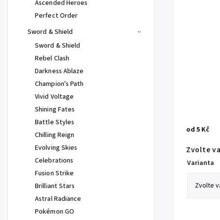
Ascended Heroes
Perfect Order
Sword & Shield
Sword & Shield
Rebel Clash
Darkness Ablaze
Champion's Path
Vivid Voltage
Shining Fates
Battle Styles
od
5 Kč
Chilling Reign
Evolving Skies
Zvolte v
Celebrations
Varianta
Fusion Strike
Brilliant Stars
Astral Radiance
Pokémon GO