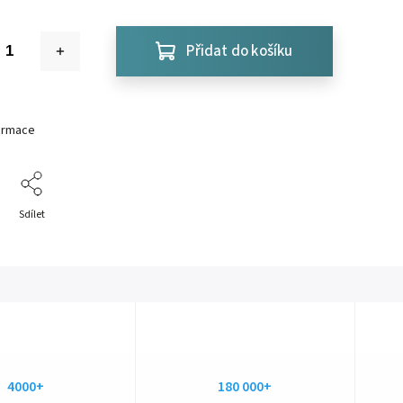
Přidat do košíku
formace
Sdílet
4000+
180 000+