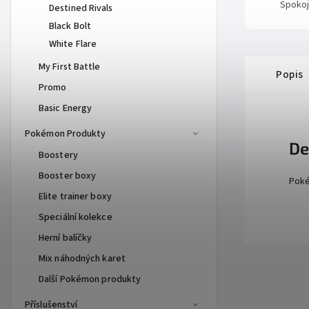
Spokoj
Destined Rivals
Black Bolt
White Flare
My First Battle
Popis
Promo
Basic Energy
Pokémon Produkty
De
Boostery
Booster boxy
Poké
Elite trainer boxy
Speciální kolekce
Herní balíčky
Mix náhodných karet
Další Pokémon produkty
Příslušenství