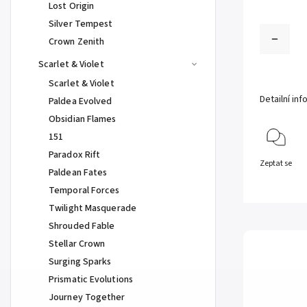
Lost Origin
Silver Tempest
Crown Zenith
Scarlet & Violet
Scarlet & Violet
Detailní in
Paldea Evolved
Obsidian Flames
151
Paradox Rift
Zeptat se
Paldean Fates
Temporal Forces
Twilight Masquerade
Shrouded Fable
Stellar Crown
Surging Sparks
Prismatic Evolutions
Journey Together