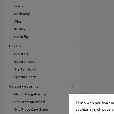
Obaly
Deckboxy
Alba
Kostky
Podložky
Lorcana
Boostery
Booster boxy
Starter decky
Speciální sety
Ostatní karetní hry
Magic: the gathering
Star Wars Unlimited
Tento web používá sou
souhlas s jejich použív
One Piece Card Game