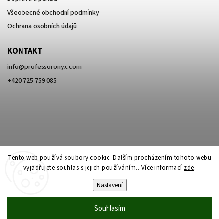
Všeobecné obchodní podmínky
Ochrana osobních údajů
KONTAKT
info
@
professoronyx.com
+420 725 759 085
Tento web používá soubory cookie. Dalším procházením tohoto webu
vyjadřujete souhlas s jejich používáním.. Více informací
zde
.
Nastavení
Copyright 2026
Professor Onyx
. Všechna práva vyhrazena.
Souhlasím
Vytvořil
Shoptet
| Design
Shoptak.cz