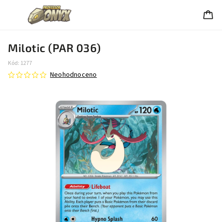
Milotic (PAR 036)
Kód:
1277
Neohodnoceno