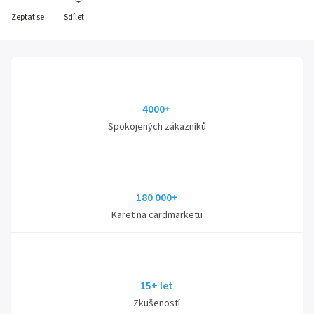
Zeptat se
Sdílet
4000+
Spokojených zákazníků
180 000+
Karet na cardmarketu
15+ let
Zkušeností