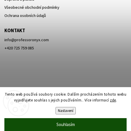
Všeobecné obchodní podmínky
Ochrana osobních údajů
KONTAKT
info
@
professoronyx.com
+420 725 759 085
Tento web používá soubory cookie. Dalším procházením tohoto webu
vyjadřujete souhlas s jejich používáním.. Více informací
zde
.
Nastavení
Copyright 2026
Professor Onyx
. Všechna práva vyhrazena.
Souhlasím
Vytvořil
Shoptet
| Design
Shoptak.cz