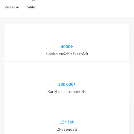
Zeptat se
Sdílet
4000+
Spokojených zákazníků
180 000+
Karet na cardmarketu
15+ let
Zkušeností