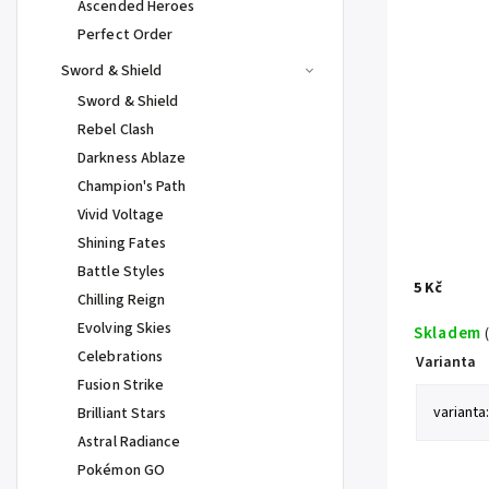
Ascended Heroes
Perfect Order
Sword & Shield
Sword & Shield
Rebel Clash
Darkness Ablaze
Champion's Path
Vivid Voltage
Shining Fates
Battle Styles
5 Kč
Chilling Reign
Evolving Skies
Skladem
Celebrations
Varianta
Fusion Strike
Brilliant Stars
Astral Radiance
Pokémon GO