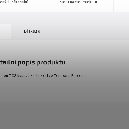
ených zákazníků
Karet na cardmarketu
Diskuze
tailní popis produktu
mon TCG kusová karta z edice
Temporal Forces