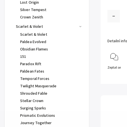
Lost Origin
Silver Tempest
Crown Zenith
Scarlet & Violet
Scarlet & Violet
Detailní in
Paldea Evolved
Obsidian Flames
151
Paradox Rift
Zeptat se
Paldean Fates
Temporal Forces
Twilight Masquerade
Shrouded Fable
Stellar Crown
Surging Sparks
Prismatic Evolutions
Journey Together