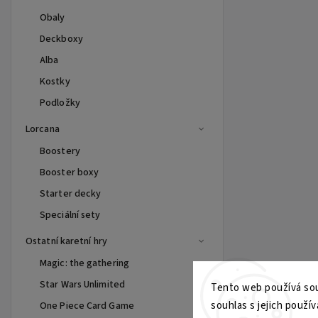
Obaly
Deckboxy
Alba
Kostky
Podložky
Lorcana
Boostery
Booster boxy
Starter decky
Speciální sety
Ostatní karetní hry
Magic: the gathering
Star Wars Unlimited
Tento web používá sou
souhlas s jejich použív
One Piece Card Game