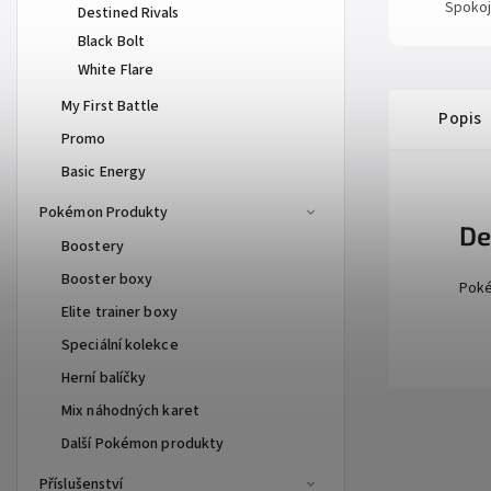
Spokoj
Destined Rivals
Black Bolt
White Flare
My First Battle
Popis
Promo
Basic Energy
Pokémon Produkty
De
Boostery
Booster boxy
Poké
Elite trainer boxy
Speciální kolekce
Herní balíčky
Mix náhodných karet
Další Pokémon produkty
Příslušenství