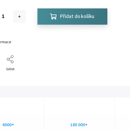
Přidat do košíku
formace
Sdílet
4000+
180 000+