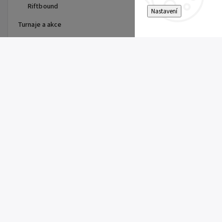
Riftbound
Nastavení
Turnaje a akce
Top 10 produktů
Dragon Shield - stránka do
alba
15 Kč
Single Toploader
5 Kč
Clemont's Quick Wit (SSP 167)
5 Kč
Pitch Black Booster
149 Kč
Super Electric Breaker Booster