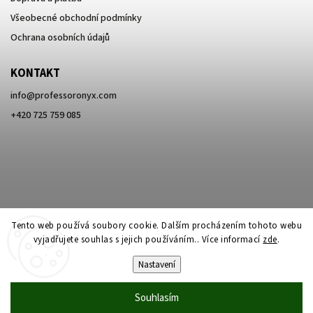
Všeobecné obchodní podmínky
Ochrana osobních údajů
KONTAKT
info
@
professoronyx.com
+420 725 759 085
Tento web používá soubory cookie. Dalším procházením tohoto webu
vyjadřujete souhlas s jejich používáním.. Více informací
zde
.
Nastavení
Copyright 2026
Professor Onyx
. Všechna práva vyhrazena.
Souhlasím
Vytvořil
Shoptet
| Design
Shoptak.cz