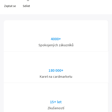
Zeptat se
Sdílet
4000+
Spokojených zákazníků
180 000+
Karet na cardmarketu
15+ let
Zkušeností