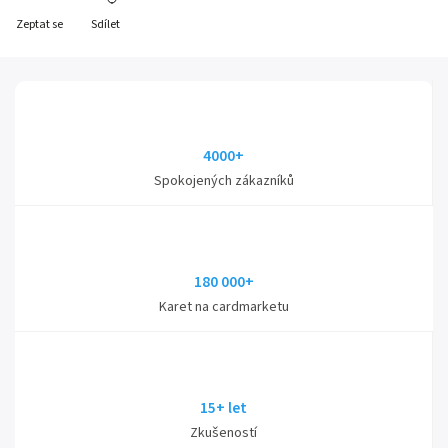
Zeptat se
Sdílet
4000+
Spokojených zákazníků
180 000+
Karet na cardmarketu
15+ let
Zkušeností