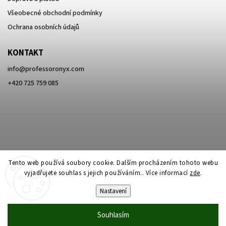
Všeobecné obchodní podmínky
Ochrana osobních údajů
KONTAKT
info
@
professoronyx.com
+420 725 759 085
Tento web používá soubory cookie. Dalším procházením tohoto webu
vyjadřujete souhlas s jejich používáním.. Více informací
zde
.
Nastavení
Copyright 2026
Professor Onyx
. Všechna práva vyhrazena.
Souhlasím
Vytvořil
Shoptet
| Design
Shoptak.cz