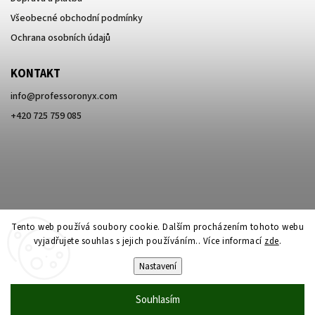
Všeobecné obchodní podmínky
Ochrana osobních údajů
KONTAKT
info
@
professoronyx.com
+420 725 759 085
Tento web používá soubory cookie. Dalším procházením tohoto webu
vyjadřujete souhlas s jejich používáním.. Více informací
zde
.
Nastavení
Copyright 2026
Professor Onyx
. Všechna práva vyhrazena.
Souhlasím
Vytvořil
Shoptet
| Design
Shoptak.cz