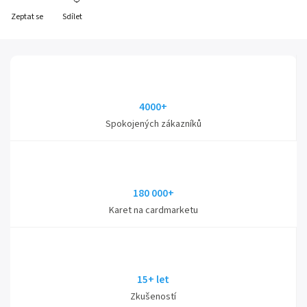
Zeptat se
Sdílet
4000+
Spokojených zákazníků
180 000+
Karet na cardmarketu
15+ let
Zkušeností