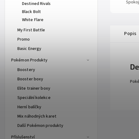
Spokoj
Destined Rivals
Black Bolt
White Flare
My First Battle
Popis
Promo
Basic Energy
Pokémon Produkty
De
Boostery
Booster boxy
Poké
Elite trainer boxy
Speciální kolekce
Herní balíčky
Mix náhodných karet
Další Pokémon produkty
Příslušenství