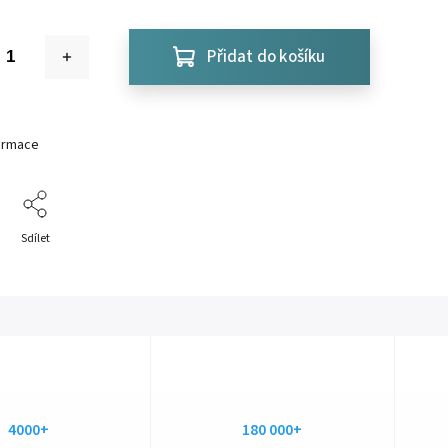
Přidat do košíku
formace
Sdílet
4000+
180 000+