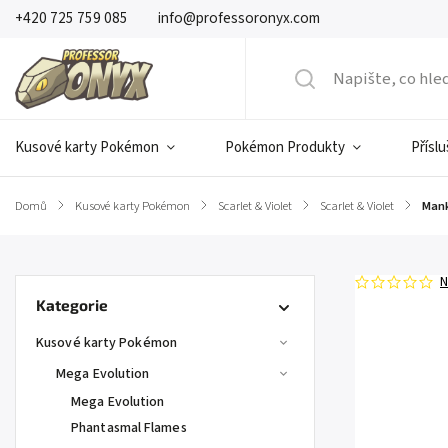
+420 725 759 085
info@professoronyx.com
Kusové karty Pokémon
Pokémon Produkty
Přísl
Domů
/
Kusové karty Pokémon
/
Scarlet & Violet
/
Scarlet & Violet
/
Mank
N
Kategorie
Kusové karty Pokémon
Mega Evolution
Mega Evolution
Phantasmal Flames