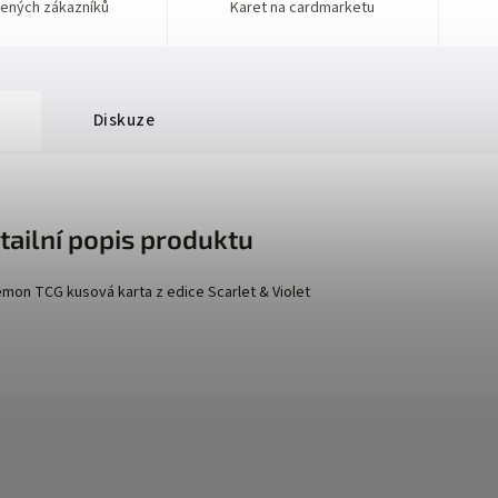
ených zákazníků
Karet na cardmarketu
Diskuze
tailní popis produktu
mon TCG kusová karta z edice
Scarlet
& Violet