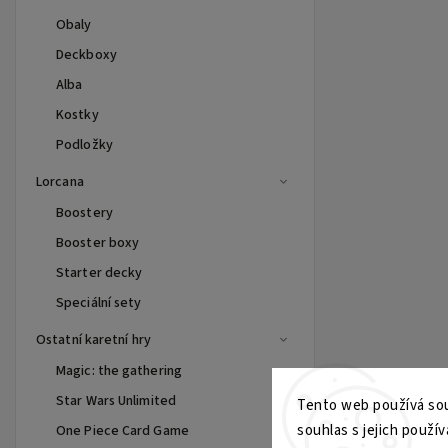
Obaly
Deckboxy
Alba
Kostky
Podložky
Lorcana
Boostery
Booster boxy
Starter decky
Speciální sety
Ostatní karetní hry
Magic: the gathering
Star Wars Unlimited
Tento web používá sou
souhlas s jejich použív
One Piece Card Game