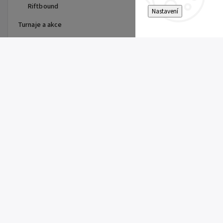
Riftbound
Nastavení
Turnaje a akce
Top 10 produktů
Dragon Shield - stránka do
alba
15 Kč
Single Toploader
5 Kč
Clemont's Quick Wit (SSP 167)
5 Kč
Pitch Black Booster
149 Kč
Super Electric Breaker Booster