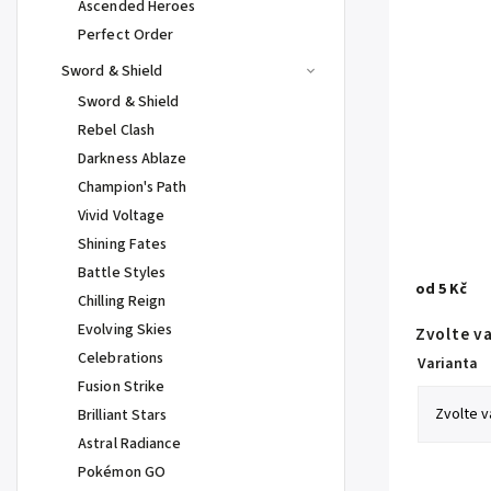
Ascended Heroes
Perfect Order
Sword & Shield
Sword & Shield
Rebel Clash
Darkness Ablaze
Champion's Path
Vivid Voltage
Shining Fates
Battle Styles
od
5 Kč
Chilling Reign
Evolving Skies
Zvolte v
Celebrations
Varianta
Fusion Strike
Brilliant Stars
Astral Radiance
Pokémon GO