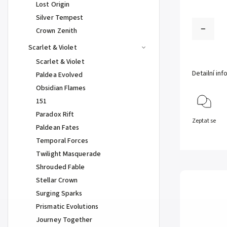
Lost Origin
Silver Tempest
Crown Zenith
Scarlet & Violet
Scarlet & Violet
Detailní in
Paldea Evolved
Obsidian Flames
151
Paradox Rift
Zeptat se
Paldean Fates
Temporal Forces
Twilight Masquerade
Shrouded Fable
Stellar Crown
Surging Sparks
Prismatic Evolutions
Journey Together