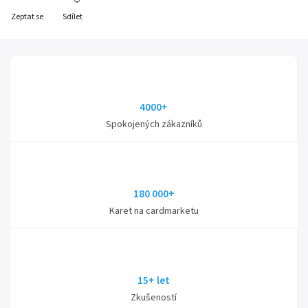
Zeptat se
Sdílet
4000+
Spokojených zákazníků
180 000+
Karet na cardmarketu
15+ let
Zkušeností