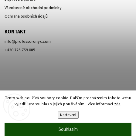
Všeobecné obchodní podmínky
Ochrana osobních údajů
KONTAKT
info
@
professoronyx.com
+420 725 759 085
Tento web používá soubory cookie. Dalším procházením tohoto webu
vyjadřujete souhlas s jejich používáním.. Více informací
zde
.
Nastavení
Copyright 2026
Professor Onyx
. Všechna práva vyhrazena.
Souhlasím
Vytvořil
Shoptet
| Design
Shoptak.cz