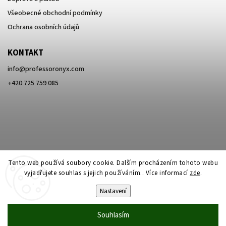
Všeobecné obchodní podmínky
Ochrana osobních údajů
KONTAKT
info
@
professoronyx.com
+420 725 759 085
Tento web používá soubory cookie. Dalším procházením tohoto webu
vyjadřujete souhlas s jejich používáním.. Více informací
zde
.
Nastavení
Copyright 2026
Professor Onyx
. Všechna práva vyhrazena.
Souhlasím
Vytvořil
Shoptet
| Design
Shoptak.cz