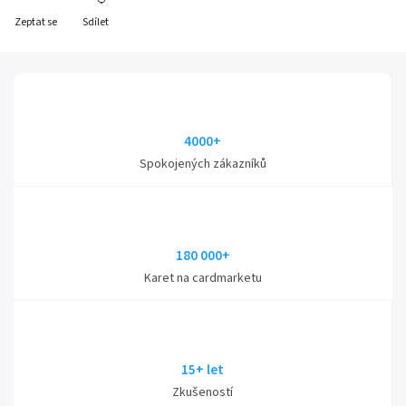
Zeptat se
Sdílet
4000+
Spokojených zákazníků
180 000+
Karet na cardmarketu
15+ let
Zkušeností