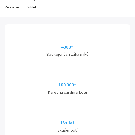
Zeptat se
Sdílet
4000+
Spokojených zákazníků
180 000+
Karet na cardmarketu
15+ let
Zkušeností