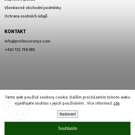
Všeobecné obchodní podmínky
Ochrana osobních údajů
KONTAKT
info
@
professoronyx.com
+420 725 759 085
Tento web používá soubory cookie. Dalším procházením tohoto webu
vyjadřujete souhlas s jejich používáním.. Více informací
zde
.
Nastavení
Copyright 2026
Professor Onyx
. Všechna práva vyhrazena.
Souhlasím
Vytvořil
Shoptet
| Design
Shoptak.cz