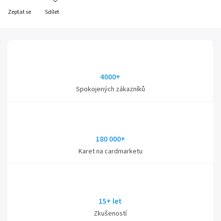
Zeptat se
Sdílet
4000+
Spokojených zákazníků
180 000+
Karet na cardmarketu
15+ let
Zkušeností