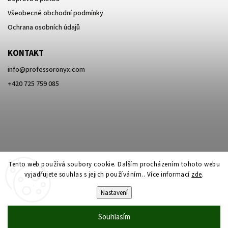
Všeobecné obchodní podmínky
Ochrana osobních údajů
KONTAKT
info
@
professoronyx.com
+420 725 759 085
Tento web používá soubory cookie. Dalším procházením tohoto webu
vyjadřujete souhlas s jejich používáním.. Více informací
zde
.
Nastavení
Copyright 2026
Professor Onyx
. Všechna práva vyhrazena.
Souhlasím
Vytvořil
Shoptet
| Design
Shoptak.cz