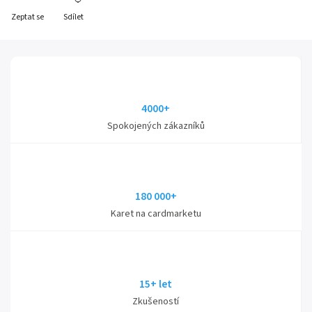
Zeptat se
Sdílet
4000+
Spokojených zákazníků
180 000+
Karet na cardmarketu
15+ let
Zkušeností