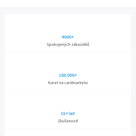
4000+
Spokojených zákazníků
180 000+
Karet na cardmarketu
15+ let
Zkušeností