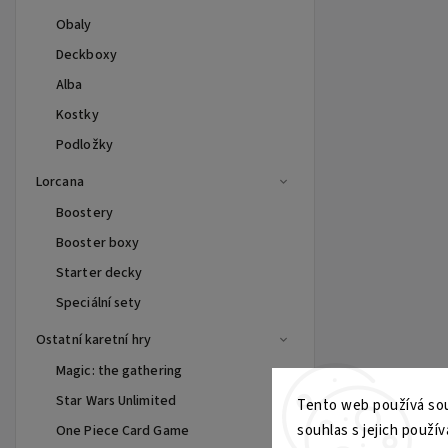
Obaly
Deckboxy
Alba
Kostky
Podložky
Lorcana
Boostery
Booster boxy
Starter decky
Speciální sety
Ostatní karetní hry
Magic: the gathering
Star Wars Unlimited
Tento web používá sou
souhlas s jejich použív
One Piece Card Game