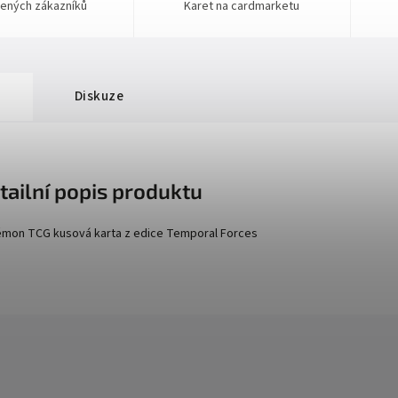
ených zákazníků
Karet na cardmarketu
Diskuze
tailní popis produktu
mon TCG kusová karta z edice
Temporal Forces