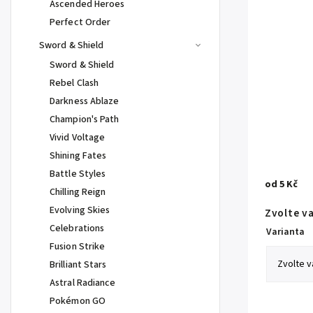
Ascended Heroes
Perfect Order
Sword & Shield
Sword & Shield
Rebel Clash
Darkness Ablaze
Champion's Path
Vivid Voltage
Shining Fates
Battle Styles
od
5 Kč
Chilling Reign
Evolving Skies
Zvolte v
Celebrations
Varianta
Fusion Strike
Brilliant Stars
Astral Radiance
Pokémon GO