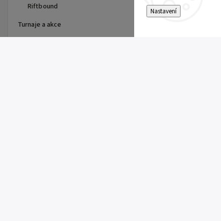
Riftbound
Nastavení
Turnaje a akce
Top 10 produktů
Dragon Shield - stránka do
alba
15 Kč
Single Toploader
5 Kč
Clemont's Quick Wit (SSP 167)
5 Kč
Pitch Black Booster
149 Kč
Super Electric Breaker Booster