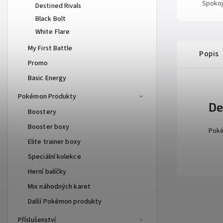
Spokoj
Destined Rivals
Black Bolt
White Flare
My First Battle
Popis
Promo
Basic Energy
Pokémon Produkty
De
Boostery
Booster boxy
Poké
Elite trainer boxy
Speciální kolekce
Herní balíčky
Mix náhodných karet
Další Pokémon produkty
Příslušenství