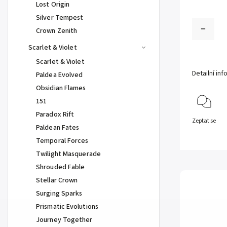
Lost Origin
Silver Tempest
Crown Zenith
Scarlet & Violet
Scarlet & Violet
Detailní in
Paldea Evolved
Obsidian Flames
151
Paradox Rift
Zeptat se
Paldean Fates
Temporal Forces
Twilight Masquerade
Shrouded Fable
Stellar Crown
Surging Sparks
Prismatic Evolutions
Journey Together