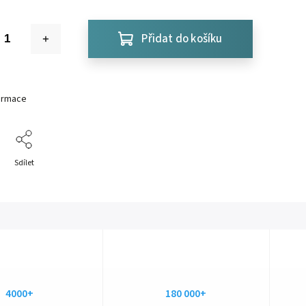
Přidat do košíku
formace
Sdílet
4000+
180 000+