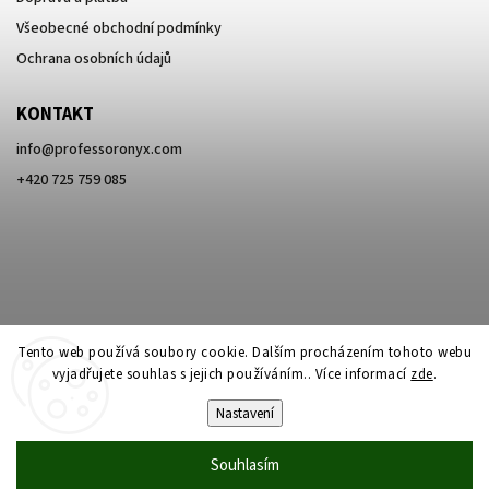
Všeobecné obchodní podmínky
Ochrana osobních údajů
KONTAKT
info
@
professoronyx.com
+420 725 759 085
Tento web používá soubory cookie. Dalším procházením tohoto webu
vyjadřujete souhlas s jejich používáním.. Více informací
zde
.
Nastavení
Copyright 2026
Professor Onyx
. Všechna práva vyhrazena.
Souhlasím
Vytvořil
Shoptet
| Design
Shoptak.cz