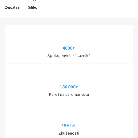
Zeptat se
Sdílet
4000+
Spokojených zákazníků
180 000+
Karet na cardmarketu
15+ let
Zkušeností