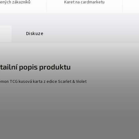
ených zákazníků
Karet na cardmarketu
Diskuze
tailní popis produktu
mon TCG kusová karta z edice
Scarlet
& Violet