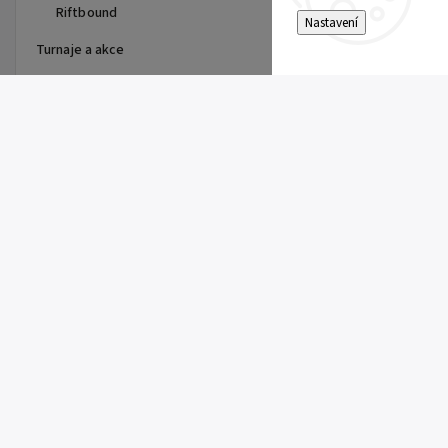
Riftbound
Nastavení
Turnaje a akce
Top 10 produktů
Dragon Shield - stránka do
alba
15 Kč
Single Toploader
5 Kč
Clemont's Quick Wit (SSP 167)
5 Kč
Pitch Black Booster
149 Kč
Super Electric Breaker Booster