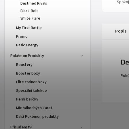
Spokoj
Destined Rivals
Black Bolt
White Flare
My First Battle
Popis
Promo
Basic Energy
Pokémon Produkty
De
Boostery
Booster boxy
Poké
Elite trainer boxy
Speciální kolekce
Herní balíčky
Mix náhodných karet
Další Pokémon produkty
Příslušenství