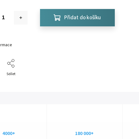
Přidat do košíku
formace
Sdílet
4000+
180 000+