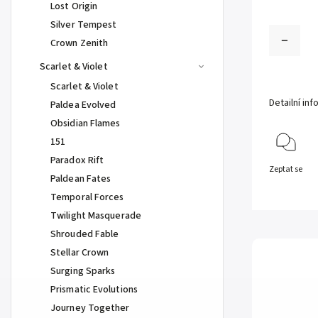
Lost Origin
Silver Tempest
Crown Zenith
Scarlet & Violet
Scarlet & Violet
Detailní in
Paldea Evolved
Obsidian Flames
151
Paradox Rift
Zeptat se
Paldean Fates
Temporal Forces
Twilight Masquerade
Shrouded Fable
Stellar Crown
Surging Sparks
Prismatic Evolutions
Journey Together