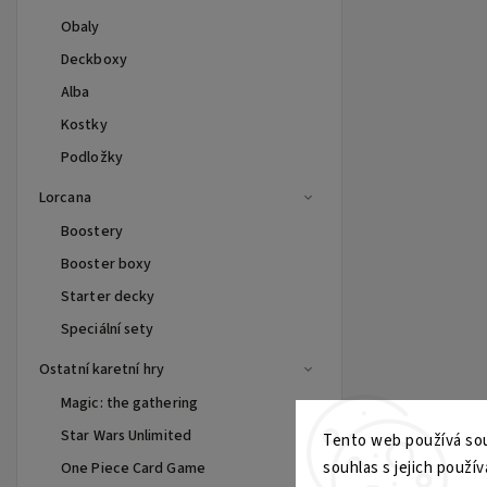
Obaly
Deckboxy
Alba
Kostky
Podložky
Lorcana
Boostery
Booster boxy
Starter decky
Speciální sety
Ostatní karetní hry
Magic: the gathering
Star Wars Unlimited
Tento web používá sou
souhlas s jejich použív
One Piece Card Game