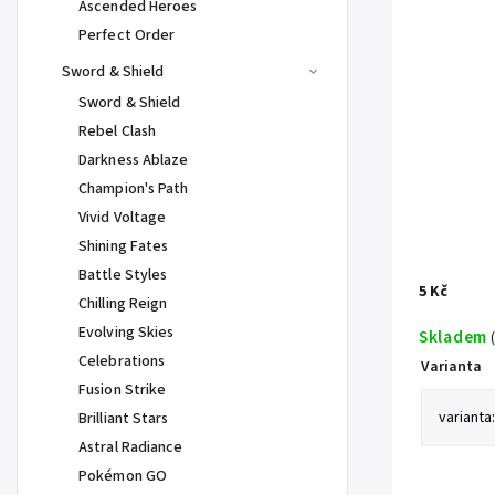
Ascended Heroes
Perfect Order
Sword & Shield
Sword & Shield
Rebel Clash
Darkness Ablaze
Champion's Path
Vivid Voltage
Shining Fates
Battle Styles
5 Kč
Chilling Reign
Evolving Skies
Skladem
Celebrations
Varianta
Fusion Strike
Brilliant Stars
Astral Radiance
Pokémon GO