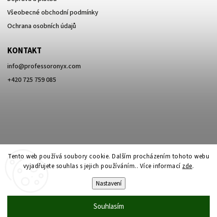
Všeobecné obchodní podmínky
Ochrana osobních údajů
KONTAKT
info
@
professoronyx.com
+420 725 759 085
Tento web používá soubory cookie. Dalším procházením tohoto webu
vyjadřujete souhlas s jejich používáním.. Více informací
zde
.
Nastavení
Copyright 2026
Professor Onyx
. Všechna práva vyhrazena.
Souhlasím
Vytvořil
Shoptet
| Design
Shoptak.cz