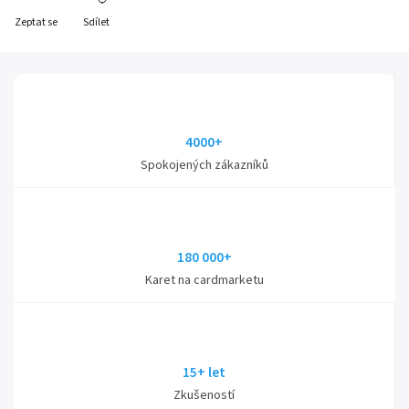
Zeptat se
Sdílet
4000+
Spokojených zákazníků
180 000+
Karet na cardmarketu
15+ let
Zkušeností