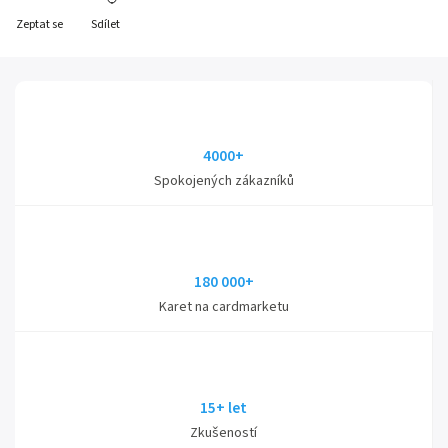
Zeptat se
Sdílet
4000+
Spokojených zákazníků
180 000+
Karet na cardmarketu
15+ let
Zkušeností