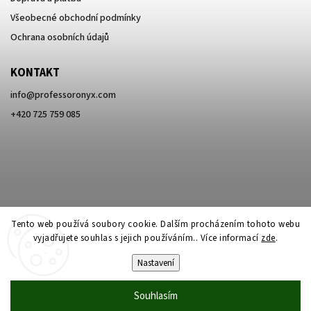
Všeobecné obchodní podmínky
Ochrana osobních údajů
KONTAKT
info
@
professoronyx.com
+420 725 759 085
Tento web používá soubory cookie. Dalším procházením tohoto webu
vyjadřujete souhlas s jejich používáním.. Více informací
zde
.
Nastavení
Copyright 2026
Professor Onyx
. Všechna práva vyhrazena.
Souhlasím
Vytvořil
Shoptet
| Design
Shoptak.cz