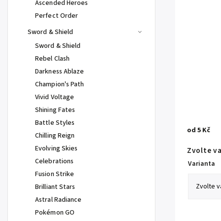
Ascended Heroes
Perfect Order
Sword & Shield
Sword & Shield
Rebel Clash
Darkness Ablaze
Champion's Path
Vivid Voltage
Shining Fates
Battle Styles
od
5 Kč
Chilling Reign
Evolving Skies
Zvolte v
Celebrations
Varianta
Fusion Strike
Brilliant Stars
Astral Radiance
Pokémon GO