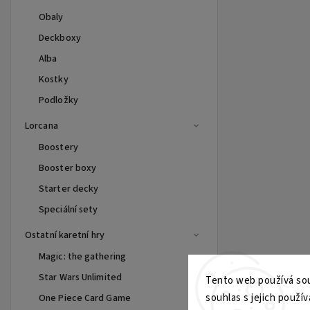
Obaly
Deckboxy
Alba
Kostky
Podložky
Lorcana
Boostery
Booster boxy
Starter decky
Speciální sety
Ostatní karetní hry
Magic: the gathering
Star Wars Unlimited
Tento web používá sou
souhlas s jejich použív
One Piece Card Game