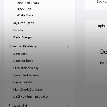
Spokoj
Destined Rivals
Black Bolt
White Flare
My First Battle
Popis
Promo
Basic Energy
Pokémon Produkty
De
Boostery
Booster boxy
Poké
Elite trainer boxy
Speciální kolekce
Herní balíčky
Mix náhodných karet
Další Pokémon produkty
Příslušenství