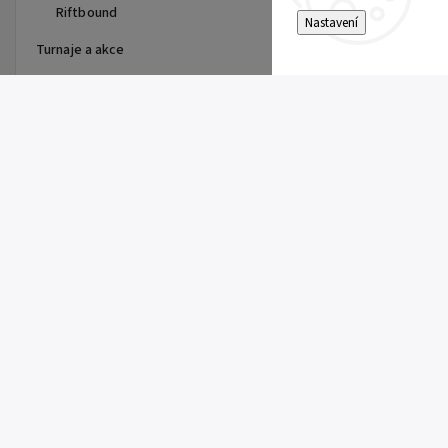
Riftbound
Nastavení
Turnaje a akce
Top 10 produktů
Dragon Shield - stránka do
alba
15 Kč
Single Toploader
5 Kč
Clemont's Quick Wit (SSP 167)
5 Kč
Pitch Black Booster
149 Kč
Super Electric Breaker Booster