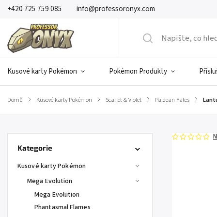
+420 725 759 085
info@professoronyx.com
Kusové karty Pokémon
Pokémon Produkty
Přísl
Domů
/
Kusové karty Pokémon
/
Scarlet & Violet
/
Paldean Fates
/
Lantu
N
Kategorie
Kusové karty Pokémon
Mega Evolution
Mega Evolution
Phantasmal Flames