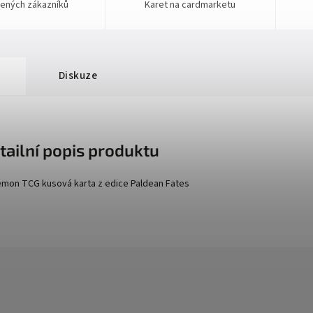
ených zákazníků
Karet na cardmarketu
Diskuze
tailní popis produktu
mon TCG kusová karta z edice
Paldean Fates