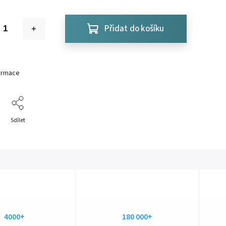
Přidat do košíku
formace
Sdílet
4000+
180 000+