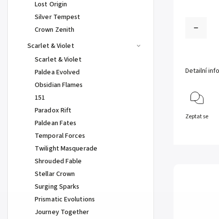
Lost Origin
Silver Tempest
Crown Zenith
Scarlet & Violet
Scarlet & Violet
Detailní in
Paldea Evolved
Obsidian Flames
151
Paradox Rift
Zeptat se
Paldean Fates
Temporal Forces
Twilight Masquerade
Shrouded Fable
Stellar Crown
Surging Sparks
Prismatic Evolutions
Journey Together