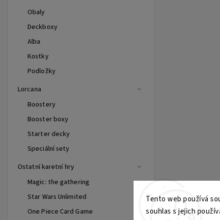
Obaly
Deckboxy
Alba
Kostky
Podložky
Lorcana
Boostery
Booster boxy
Starter decky
Speciální sety
Ostatní karetní hry
Magic: the gathering
Star Wars Unlimited
Tento web používá sou
souhlas s jejich použív
One Piece Card Game