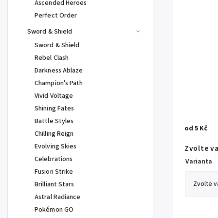
Ascended Heroes
Perfect Order
Sword & Shield
Sword & Shield
Rebel Clash
Darkness Ablaze
Champion's Path
Vivid Voltage
Shining Fates
Battle Styles
od
5 Kč
Chilling Reign
Evolving Skies
Zvolte v
Celebrations
Varianta
Fusion Strike
Brilliant Stars
Astral Radiance
Pokémon GO