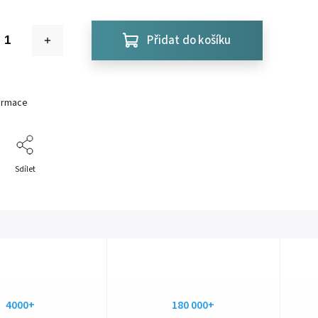
Přidat do košíku
formace
Sdílet
4000+
180 000+