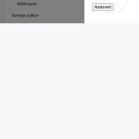
Riftbound
Nastavení
Turnaje a akce
Top 10 produktů
Dragon Shield - stránka do
alba
15 Kč
Single Toploader
5 Kč
Clemont's Quick Wit (SSP 167)
5 Kč
Pitch Black Booster
149 Kč
Super Electric Breaker Booster