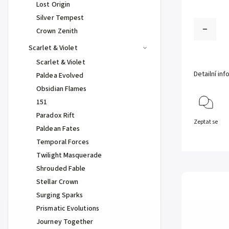
Lost Origin
Silver Tempest
Crown Zenith
Scarlet & Violet
Scarlet & Violet
Detailní in
Paldea Evolved
Obsidian Flames
151
Paradox Rift
Zeptat se
Paldean Fates
Temporal Forces
Twilight Masquerade
Shrouded Fable
Stellar Crown
Surging Sparks
Prismatic Evolutions
Journey Together