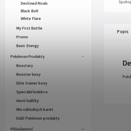
Spokoj
Destined Rivals
Black Bolt
White Flare
My First Battle
Popis
Promo
Basic Energy
Pokémon Produkty
De
Boostery
Booster boxy
Poké
Elite trainer boxy
Speciální kolekce
Herní balíčky
Mix náhodných karet
Další Pokémon produkty
Příslušenství