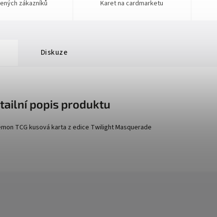
ených zákazníků
Karet na cardmarketu
Diskuze
tailní popis produktu
mon TCG kusová karta z edice
Twilight Masquerade