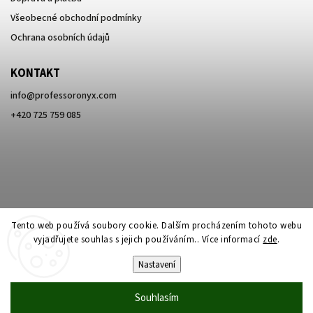
Všeobecné obchodní podmínky
Ochrana osobních údajů
KONTAKT
info
@
professoronyx.com
+420 725 759 085
Tento web používá soubory cookie. Dalším procházením tohoto webu
vyjadřujete souhlas s jejich používáním.. Více informací
zde
.
Nastavení
Copyright 2026
Professor Onyx
. Všechna práva vyhrazena.
Souhlasím
Vytvořil
Shoptet
| Design
Shoptak.cz