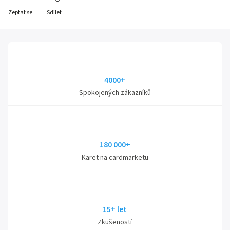
Zeptat se
Sdílet
4000+
Spokojených zákazníků
180 000+
Karet na cardmarketu
15+ let
Zkušeností