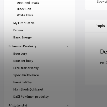
Spokoj
Destined Rivals
Black Bolt
White Flare
My First Battle
Popis
Promo
Basic Energy
Pokémon Produkty
De
Boostery
Booster boxy
Poké
Elite trainer boxy
Speciální kolekce
Herní balíčky
Mix náhodných karet
Další Pokémon produkty
Příslušenství