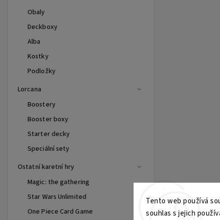
Obaly
Deckboxy
Alba
Kostky
Podložky
Lorcana
Boostery
Booster boxy
Starter decky
Speciální sety
Ostatní karetní hry
Magic: the gathering
Star Wars Unlimited
Tento web používá sou
One Piece Card Game
souhlas s jejich použív