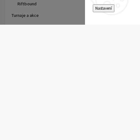
Riftbound
Nastavení
Turnaje a akce
Top 10 produktů
First Partner Illustration
Collection Series 3 - max 2ks
na zákazníka
1 099 Kč
One Piece - The Time of Battle
- Booster - OP-16
179 Kč
Pitch Black Booster
149 Kč
Riftbound Vendetta Booster
149 Kč