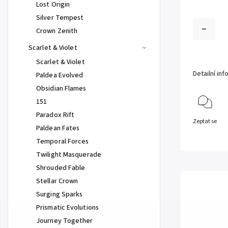
Lost Origin
Silver Tempest
Crown Zenith
Scarlet & Violet
Scarlet & Violet
Detailní in
Paldea Evolved
Obsidian Flames
151
Paradox Rift
Zeptat se
Paldean Fates
Temporal Forces
Twilight Masquerade
Shrouded Fable
Stellar Crown
Surging Sparks
Prismatic Evolutions
Journey Together