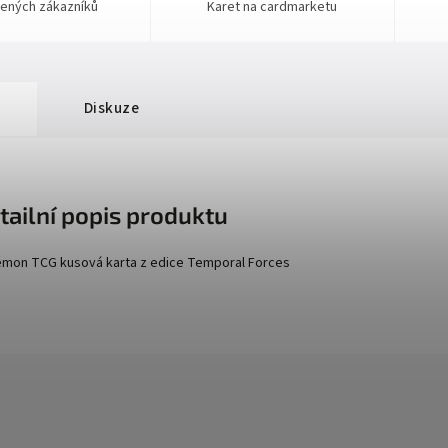
ených zákazníků
Karet na cardmarketu
Diskuze
tailní popis produktu
mon TCG kusová karta z edice
Temporal Forces