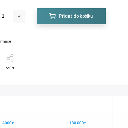
Přidat do košíku
formace
Sdílet
4000+
180 000+