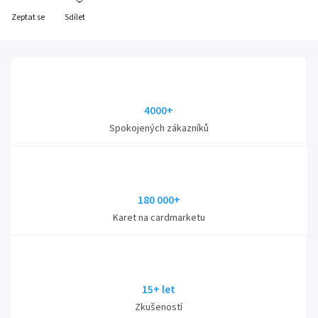
Zeptat se
Sdílet
4000+
Spokojených zákazníků
180 000+
Karet na cardmarketu
15+ let
Zkušeností