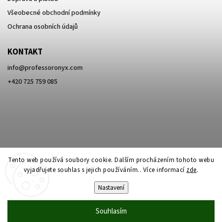
Všeobecné obchodní podmínky
Ochrana osobních údajů
KONTAKT
info
@
professoronyx.com
+420 725 759 085
Tento web používá soubory cookie. Dalším procházením tohoto webu
vyjadřujete souhlas s jejich používáním.. Více informací
zde
.
Nastavení
Copyright 2026
Professor Onyx
. Všechna práva vyhrazena.
Souhlasím
Vytvořil
Shoptet
| Design
Shoptak.cz