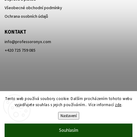
Všeobecné obchodní podmínky
Ochrana osobních údajů
KONTAKT
info
@
professoronyx.com
+420 725 759 085
Tento web používá soubory cookie. Dalším procházením tohoto webu
vyjadřujete souhlas s jejich používáním.. Více informací
zde
.
Nastavení
Copyright 2026
Professor Onyx
. Všechna práva vyhrazena.
Souhlasím
Vytvořil
Shoptet
| Design
Shoptak.cz