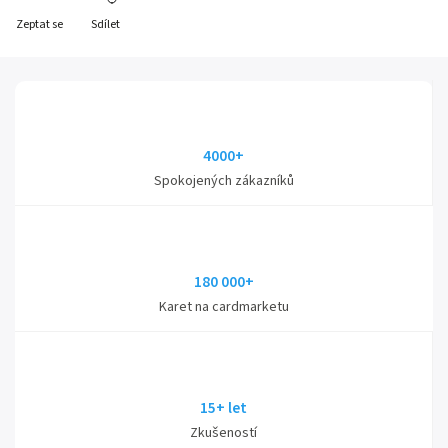
Zeptat se
Sdílet
4000+
Spokojených zákazníků
180 000+
Karet na cardmarketu
15+ let
Zkušeností