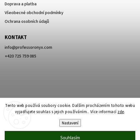
Doprava a platba
Všeobecné obchodní podmínky
Ochrana osobních údajů
KONTAKT
info
@
professoronyx.com
+420 725 759 085
Tento web používá soubory cookie. Dalším procházením tohoto webu
vyjadřujete souhlas s jejich používáním.. Více informací
zde
.
Nastavení
Copyright 2026
Professor Onyx
. Všechna práva vyhrazena.
Souhlasím