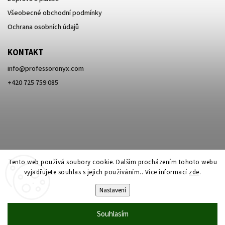
Všeobecné obchodní podmínky
Ochrana osobních údajů
KONTAKT
info
@
professoronyx.com
+420 725 759 085
Tento web používá soubory cookie. Dalším procházením tohoto webu
vyjadřujete souhlas s jejich používáním.. Více informací
zde
.
Nastavení
Copyright 2026
Professor Onyx
. Všechna práva vyhrazena.
Souhlasím
Vytvořil
Shoptet
| Design
Shoptak.cz