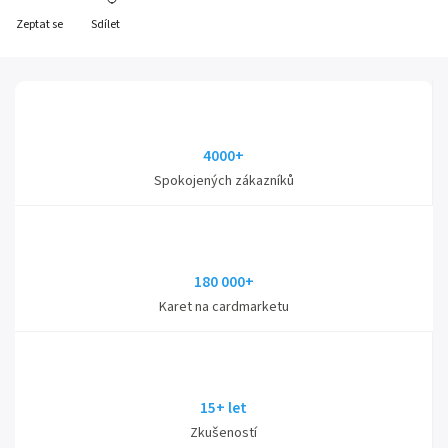
Zeptat se
Sdílet
4000+
Spokojených zákazníků
180 000+
Karet na cardmarketu
15+ let
Zkušeností