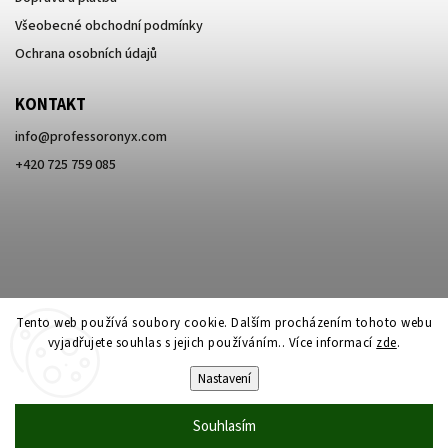
Všeobecné obchodní podmínky
Ochrana osobních údajů
KONTAKT
info
@
professoronyx.com
+420 725 759 085
Tento web používá soubory cookie. Dalším procházením tohoto webu
vyjadřujete souhlas s jejich používáním.. Více informací
zde
.
Nastavení
Copyright 2026
Professor Onyx
. Všechna práva vyhrazena.
Souhlasím
Vytvořil
Shoptet
| Design
Shoptak.cz