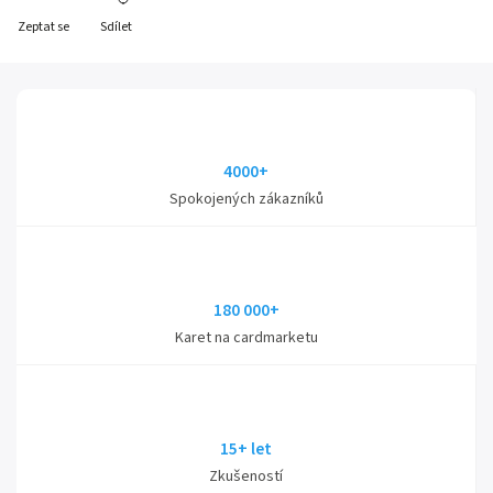
Zeptat se
Sdílet
4000+
Spokojených zákazníků
180 000+
Karet na cardmarketu
15+ let
Zkušeností