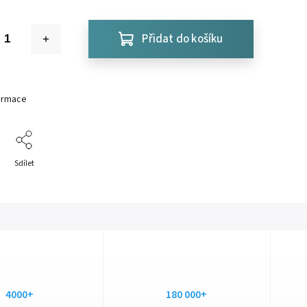
Přidat do košíku
formace
Sdílet
4000+
180 000+