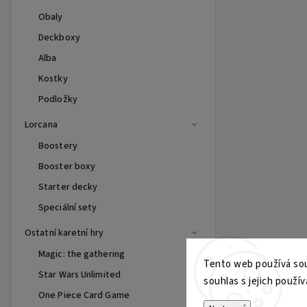
Obaly
Deckboxy
Alba
Kostky
Podložky
Lorcana
Boostery
Booster boxy
Starter decky
Speciální sety
Ostatní karetní hry
Magic: the gathering
Tento web používá sou
Star Wars Unlimited
souhlas s jejich použív
One Piece Card Game