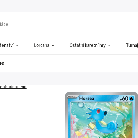
ušenství
Lorcana
Ostatní karetní hry
Turnaj
16)
eohodnoceno