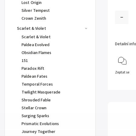
Lost Origin
Silver Tempest
Crown Zenith
Scarlet & Violet
Scarlet & Violet
Detailní in
Paldea Evolved
Obsidian Flames
151
Paradox Rift
Zeptat se
Paldean Fates
Temporal Forces
Twilight Masquerade
Shrouded Fable
Stellar Crown
Surging Sparks
Prismatic Evolutions
Journey Together