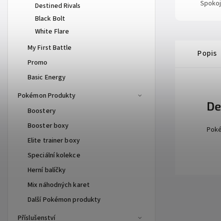
Spokoj
Destined Rivals
Black Bolt
White Flare
My First Battle
Popis
Promo
Basic Energy
Pokémon Produkty
De
Boostery
Booster boxy
Poké
Elite trainer boxy
Speciální kolekce
Herní balíčky
Mix náhodných karet
Další Pokémon produkty
Příslušenství