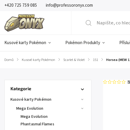
+420 725 759 085
info@professoronyx.com
Kusové karty Pokémon
Pokémon Produkty
Přísl
Domů
/
Kusové karty Pokémon
/
Scarlet & Violet
/
151
/
Horsea (MEW 1
N
Kategorie
Kusové karty Pokémon
Mega Evolution
Mega Evolution
Phantasmal Flames