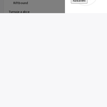
Nastavení
Riftbound
Turnaje a akce
Top 10 produktů
Pitch Black Booster Bundle
899 Kč
Gem Pack Vol. 2 Booster
149 Kč
Pitch Black Booster
149 Kč
First Partner Illustration
Collection Series 3 - max 2ks
na zákazníka
1 099 Kč