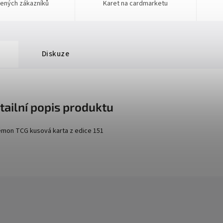
ených zákazníků
Karet na cardmarketu
Diskuze
tailní popis produktu
mon TCG kusová karta z edice
151