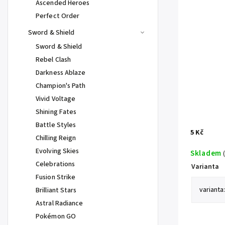
Ascended Heroes
Perfect Order
Sword & Shield
Sword & Shield
Rebel Clash
Darkness Ablaze
Champion's Path
Vivid Voltage
Shining Fates
Battle Styles
5 Kč
Chilling Reign
Evolving Skies
Skladem
Celebrations
Varianta
Fusion Strike
Brilliant Stars
Astral Radiance
Pokémon GO