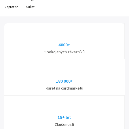
Zeptat se
Sdílet
4000+
Spokojených zákazníků
180 000+
Karet na cardmarketu
15+ let
Zkušeností