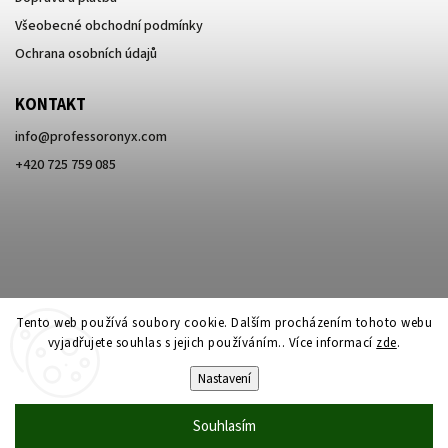
Všeobecné obchodní podmínky
Ochrana osobních údajů
KONTAKT
info
@
professoronyx.com
+420 725 759 085
Tento web používá soubory cookie. Dalším procházením tohoto webu
vyjadřujete souhlas s jejich používáním.. Více informací
zde
.
Nastavení
Copyright 2026
Professor Onyx
. Všechna práva vyhrazena.
Souhlasím
Vytvořil
Shoptet
| Design
Shoptak.cz