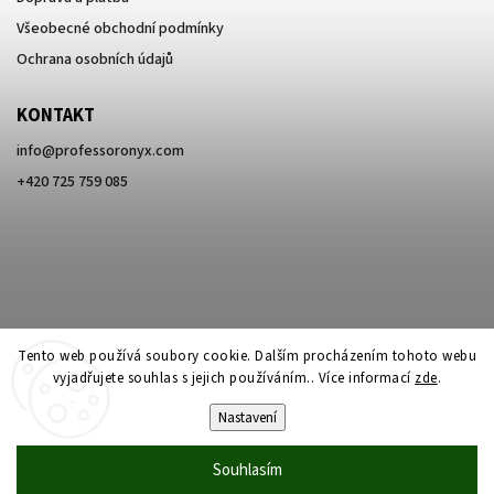
Všeobecné obchodní podmínky
Ochrana osobních údajů
KONTAKT
info
@
professoronyx.com
+420 725 759 085
Tento web používá soubory cookie. Dalším procházením tohoto webu
vyjadřujete souhlas s jejich používáním.. Více informací
zde
.
Nastavení
Copyright 2026
Professor Onyx
. Všechna práva vyhrazena.
Souhlasím
Vytvořil
Shoptet
| Design
Shoptak.cz