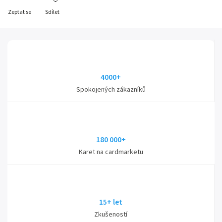
Zeptat se
Sdílet
4000+
Spokojených zákazníků
180 000+
Karet na cardmarketu
15+ let
Zkušeností