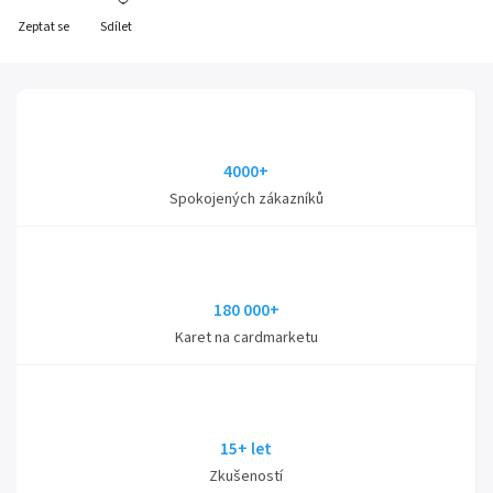
Zeptat se
Sdílet
4000+
Spokojených zákazníků
180 000+
Karet na cardmarketu
15+ let
Zkušeností