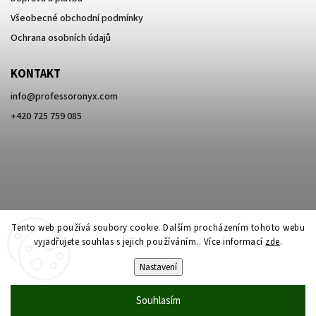
Všeobecné obchodní podmínky
Ochrana osobních údajů
KONTAKT
info
@
professoronyx.com
+420 725 759 085
Tento web používá soubory cookie. Dalším procházením tohoto webu
vyjadřujete souhlas s jejich používáním.. Více informací
zde
.
Nastavení
Copyright 2026
Professor Onyx
. Všechna práva vyhrazena.
Souhlasím
Vytvořil
Shoptet
| Design
Shoptak.cz