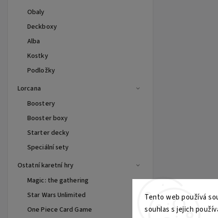
Obaly
Deckboxy
Alba
Kostky
Podložky
Lorcana
Boostery
Booster boxy
Starter decky
Speciální sety
Ostatní karetní hry
Magic: the gathering
Star Wars Unlimited
Tento web používá sou
souhlas s jejich použív
One Piece Card Game