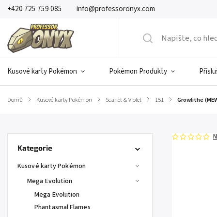
+420 725 759 085
info@professoronyx.com
Kusové karty Pokémon
Pokémon Produkty
Přísl
Domů
/
Kusové karty Pokémon
/
Scarlet & Violet
/
151
/
Growlithe (MEW
N
Kategorie
Kusové karty Pokémon
Mega Evolution
Mega Evolution
Phantasmal Flames