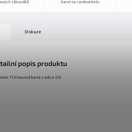
ených zákazníků
Karet na cardmarketu
Diskuze
tailní popis produktu
mon TCG kusová karta z edice
151