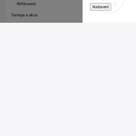
Riftbound
Nastavení
Turnaje a akce
Top 10 produktů
Dragon Shield - stránka do
alba
15 Kč
Single Toploader
5 Kč
Clemont's Quick Wit (SSP 167)
5 Kč
Pitch Black Booster
149 Kč
Super Electric Breaker Booster