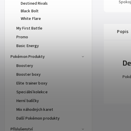
Spokoj
Destined Rivals
Black Bolt
White Flare
My First Battle
Popis
Promo
Basic Energy
Pokémon Produkty
De
Boostery
Booster boxy
Poké
Elite trainer boxy
Speciální kolekce
Herní balíčky
Mix náhodných karet
Další Pokémon produkty
Příslušenství