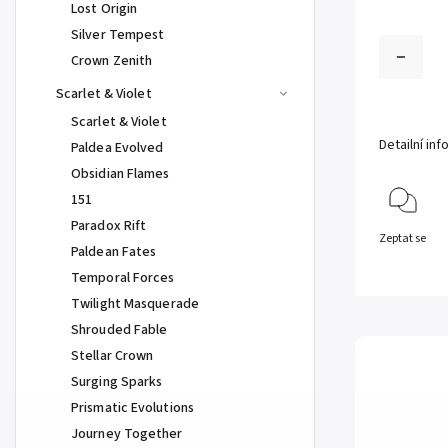
Lost Origin
Silver Tempest
Crown Zenith
Scarlet & Violet
Scarlet & Violet
Detailní in
Paldea Evolved
Obsidian Flames
151
Paradox Rift
Zeptat se
Paldean Fates
Temporal Forces
Twilight Masquerade
Shrouded Fable
Stellar Crown
Surging Sparks
Prismatic Evolutions
Journey Together