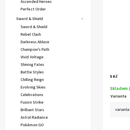
Ascended Heroes
Perfect Order
Sword & Shield
Sword & Shield
Rebel Clash
Darkness Ablaze
Champion's Path
Vivid Voltage
Shining Fates
Battle Styles
5 Kč
Chilling Reign
Evolving Skies
Skladem
Celebrations
Varianta
Fusion Strike
Brilliant Stars
Astral Radiance
Pokémon GO