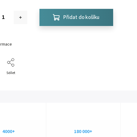
Přidat do košíku
formace
Sdílet
4000+
180 000+