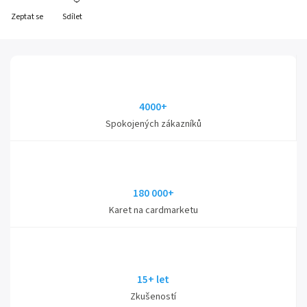
Zeptat se
Sdílet
4000+
Spokojených zákazníků
180 000+
Karet na cardmarketu
15+ let
Zkušeností