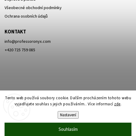
Všeobecné obchodní podmínky
Ochrana osobních údajů
KONTAKT
info
@
professoronyx.com
+420 725 759 085
Tento web používá soubory cookie. Dalším procházením tohoto webu
vyjadřujete souhlas s jejich používáním.. Více informací
zde
.
Nastavení
Copyright 2026
Professor Onyx
. Všechna práva vyhrazena.
Souhlasím
Vytvořil
Shoptet
| Design
Shoptak.cz