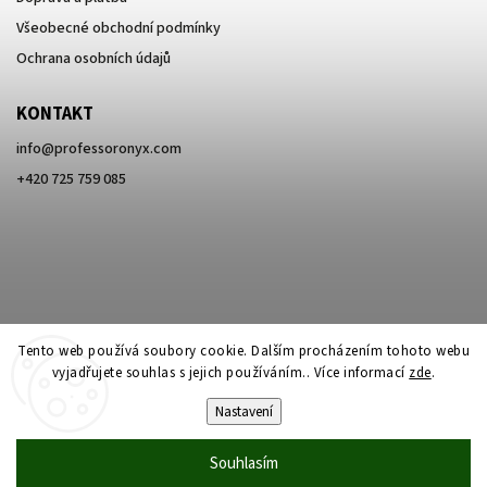
Všeobecné obchodní podmínky
Ochrana osobních údajů
KONTAKT
info
@
professoronyx.com
+420 725 759 085
Tento web používá soubory cookie. Dalším procházením tohoto webu
vyjadřujete souhlas s jejich používáním.. Více informací
zde
.
Nastavení
Copyright 2026
Professor Onyx
. Všechna práva vyhrazena.
Souhlasím
Vytvořil
Shoptet
| Design
Shoptak.cz