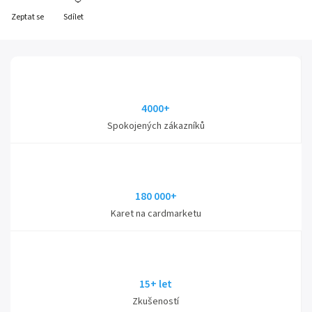
Zeptat se
Sdílet
4000+
Spokojených zákazníků
180 000+
Karet na cardmarketu
15+ let
Zkušeností