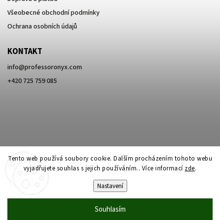
Všeobecné obchodní podmínky
Ochrana osobních údajů
KONTAKT
info
@
professoronyx.com
+420 725 759 085
Tento web používá soubory cookie. Dalším procházením tohoto webu
vyjadřujete souhlas s jejich používáním.. Více informací
zde
.
Nastavení
Copyright 2026
Professor Onyx
. Všechna práva vyhrazena.
Souhlasím
Vytvořil
Shoptet
| Design
Shoptak.cz