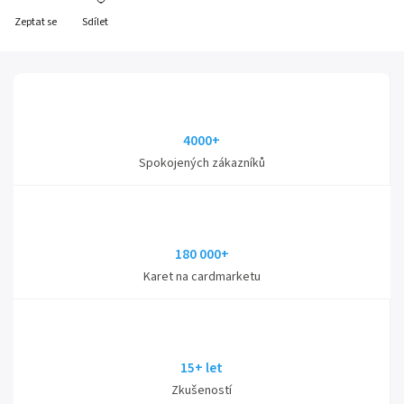
Zeptat se
Sdílet
4000+
Spokojených zákazníků
180 000+
Karet na cardmarketu
15+ let
Zkušeností