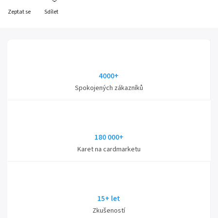
Zeptat se
Sdílet
4000+
Spokojených zákazníků
180 000+
Karet na cardmarketu
15+ let
Zkušeností