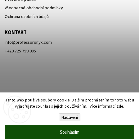
Všeobecné obchodní podmínky
Ochrana osobních údajů
KONTAKT
info
@
professoronyx.com
+420 725 759 085
Tento web používá soubory cookie. Dalším procházením tohoto webu
vyjadřujete souhlas s jejich používáním.. Více informací
zde
.
Nastavení
Copyright 2026
Professor Onyx
. Všechna práva vyhrazena.
Souhlasím
Vytvořil
Shoptet
| Design
Shoptak.cz