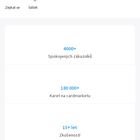
Zeptat se
Sdílet
4000+
Spokojených zákazníků
180 000+
Karet na cardmarketu
15+ let
Zkušeností