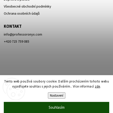
Všeobecné obchodní podmínky
Ochrana osobních údajů
KONTAKT
info
@
professoronyx.com
+420 725 759 085
Tento web používá soubory cookie. Dalším procházením tohoto webu
vyjadřujete souhlas s jejich používáním.. Více informací
zde
.
Nastavení
Copyright 2026
Professor Onyx
. Všechna práva vyhrazena.
Souhlasím
Vytvořil
Shoptet
| Design
Shoptak.cz