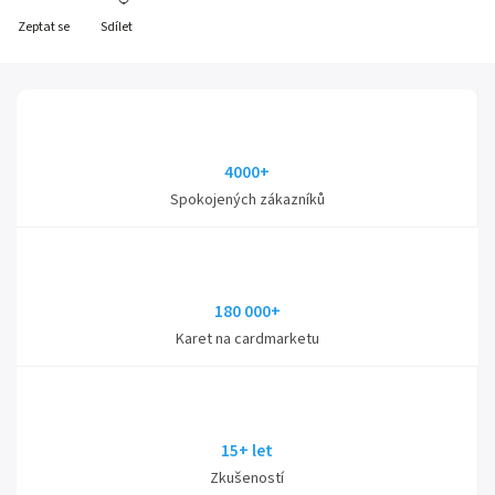
Zeptat se
Sdílet
4000+
Spokojených zákazníků
180 000+
Karet na cardmarketu
15+ let
Zkušeností