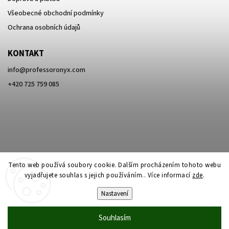
Všeobecné obchodní podmínky
Ochrana osobních údajů
KONTAKT
info
@
professoronyx.com
+420 725 759 085
Tento web používá soubory cookie. Dalším procházením tohoto webu
vyjadřujete souhlas s jejich používáním.. Více informací
zde
.
Nastavení
Copyright 2026
Professor Onyx
. Všechna práva vyhrazena.
Souhlasím
Vytvořil
Shoptet
| Design
Shoptak.cz