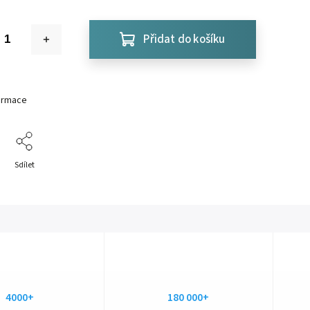
Přidat do košíku
formace
Sdílet
4000+
180 000+