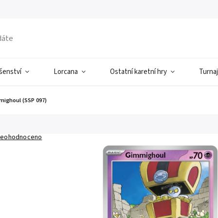
ušenství
Lorcana
Ostatní karetní hry
Turnaj
ighoul (SSP 097)
eohodnoceno