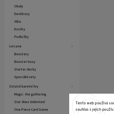
Obaly
Deckboxy
Alba
Kostky
Podložky
Lorcana
Boostery
Booster boxy
Starter decky
Speciální sety
Ostatní karetní hry
Magic: the gathering
Star Wars Unlimited
Tento web používá sou
souhlas s jejich použív
One Piece Card Game