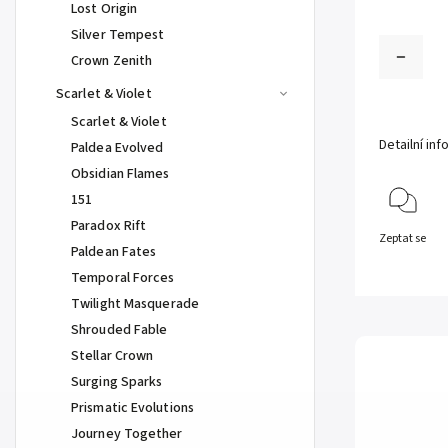
Lost Origin
Silver Tempest
Crown Zenith
Scarlet & Violet
Scarlet & Violet
Detailní in
Paldea Evolved
Obsidian Flames
151
Paradox Rift
Zeptat se
Paldean Fates
Temporal Forces
Twilight Masquerade
Shrouded Fable
Stellar Crown
Surging Sparks
Prismatic Evolutions
Journey Together