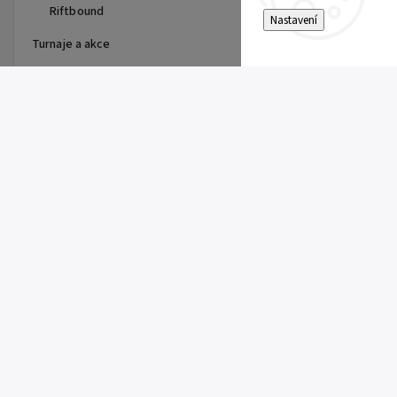
Riftbound
Nastavení
Turnaje a akce
Top 10 produktů
Dragon Shield - stránka do
alba
15 Kč
Single Toploader
5 Kč
Clemont's Quick Wit (SSP 167)
5 Kč
Pitch Black Booster
149 Kč
Super Electric Breaker Booster