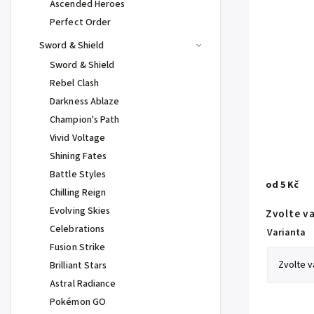
Ascended Heroes
Perfect Order
Sword & Shield
Sword & Shield
Rebel Clash
Darkness Ablaze
Champion's Path
Vivid Voltage
Shining Fates
Battle Styles
od
5 Kč
Chilling Reign
Evolving Skies
Zvolte v
Celebrations
Varianta
Fusion Strike
Brilliant Stars
Astral Radiance
Pokémon GO