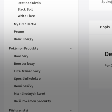
Spokoj
Destined Rivals
Black Bolt
White Flare
My First Battle
Popis
Promo
Basic Energy
Pokémon Produkty
De
Boostery
Booster boxy
Poké
Elite trainer boxy
Speciální kolekce
Herní balíčky
Mix náhodných karet
Další Pokémon produkty
Příslušenství