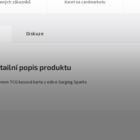
ených zákazníků
Karet na cardmarketu
Diskuze
tailní popis produktu
mon TCG kusová karta z edice
Surging Sparks