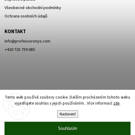
Všeobecné obchodní podmínky
Ochrana osobních údajů
KONTAKT
info
@
professoronyx.com
+420 725 759 085
Tento web používá soubory cookie. Dalším procházením tohoto webu
vyjadřujete souhlas s jejich používáním.. Více informací
zde
.
Nastavení
Copyright 2026
Professor Onyx
. Všechna práva vyhrazena.
Souhlasím
Vytvořil
Shoptet
| Design
Shoptak.cz