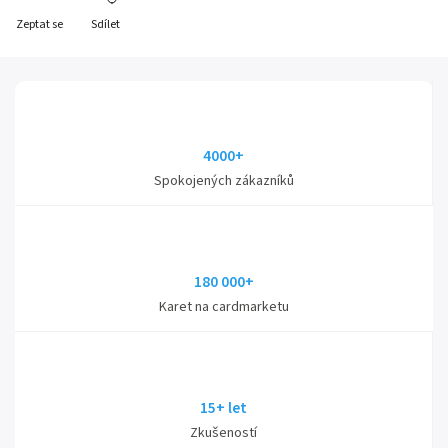
Zeptat se
Sdílet
4000+
Spokojených zákazníků
180 000+
Karet na cardmarketu
15+ let
Zkušeností