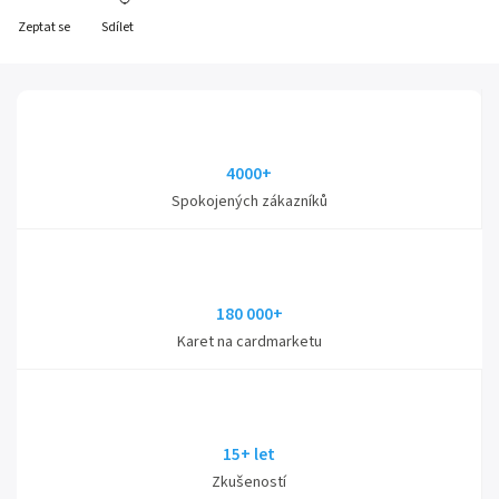
Zeptat se
Sdílet
4000+
Spokojených zákazníků
180 000+
Karet na cardmarketu
15+ let
Zkušeností