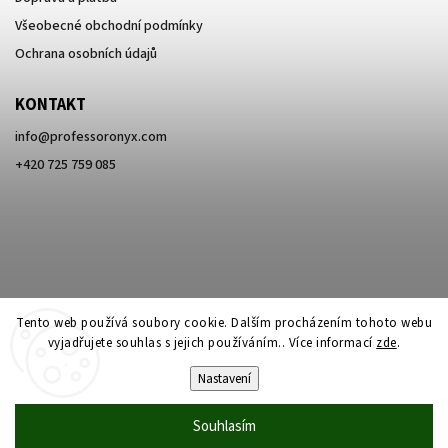
Všeobecné obchodní podmínky
Ochrana osobních údajů
KONTAKT
info
@
professoronyx.com
+420 725 759 085
Tento web používá soubory cookie. Dalším procházením tohoto webu
vyjadřujete souhlas s jejich používáním.. Více informací
zde
.
Nastavení
Copyright 2026
Professor Onyx
. Všechna práva vyhrazena.
Souhlasím
Vytvořil
Shoptet
| Design
Shoptak.cz