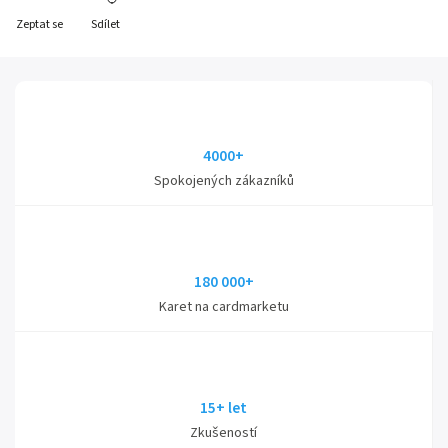
Zeptat se
Sdílet
4000+
Spokojených zákazníků
180 000+
Karet na cardmarketu
15+ let
Zkušeností