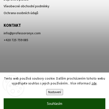
Všeobecné obchodní podmínky
Ochrana osobních údajů
KONTAKT
info
@
professoronyx.com
+420 725 759 085
Tento web používá soubory cookie. Dalším procházením tohoto webu
vyjadřujete souhlas s jejich používáním.. Více informací
zde
.
Nastavení
Copyright 2026
Professor Onyx
. Všechna práva vyhrazena.
Souhlasím
Vytvořil
Shoptet
| Design
Shoptak.cz