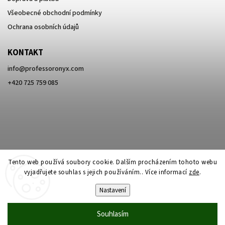
Všeobecné obchodní podmínky
Ochrana osobních údajů
KONTAKT
info
@
professoronyx.com
+420 725 759 085
Tento web používá soubory cookie. Dalším procházením tohoto webu
vyjadřujete souhlas s jejich používáním.. Více informací
zde
.
Nastavení
Copyright 2026
Professor Onyx
. Všechna práva vyhrazena.
Souhlasím
Vytvořil
Shoptet
| Design
Shoptak.cz