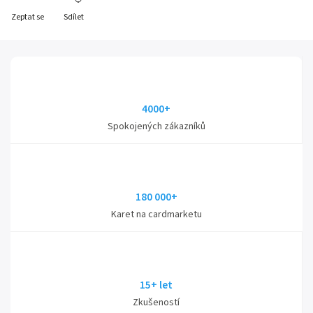
Zeptat se
Sdílet
4000+
Spokojených zákazníků
180 000+
Karet na cardmarketu
15+ let
Zkušeností