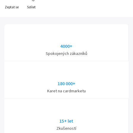
Zeptat se
Sdílet
4000+
Spokojených zákazníků
180 000+
Karet na cardmarketu
15+ let
Zkušeností