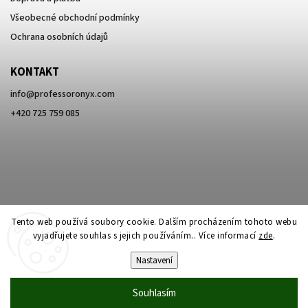
Všeobecné obchodní podmínky
Ochrana osobních údajů
KONTAKT
info
@
professoronyx.com
+420 725 759 085
Tento web používá soubory cookie. Dalším procházením tohoto webu
vyjadřujete souhlas s jejich používáním.. Více informací
zde
.
Nastavení
Copyright 2026
Professor Onyx
. Všechna práva vyhrazena.
Souhlasím
Vytvořil
Shoptet
| Design
Shoptak.cz