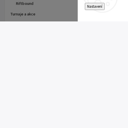
Riftbound
Nastavení
Turnaje a akce
Top 10 produktů
Dragon Shield - stránka do
alba
15 Kč
Single Toploader
5 Kč
Clemont's Quick Wit (SSP 167)
5 Kč
Pitch Black Booster
149 Kč
Super Electric Breaker Booster