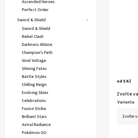
Ascended Heroes
Perfect Order
Sword & Shield
Sword & Shield
Rebel Clash
Darkness Ablaze
Champion's Path
Vivid Voltage
Shining Fates
Battle Styles
od
5 Kč
Chilling Reign
Evolving Skies
Zvolte v
Celebrations
Varianta
Fusion Strike
Brilliant Stars
Astral Radiance
Pokémon GO