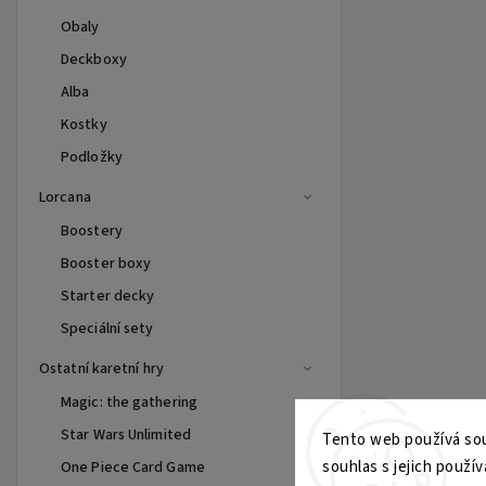
Obaly
Deckboxy
Alba
Kostky
Podložky
Lorcana
Boostery
Booster boxy
Starter decky
Speciální sety
Ostatní karetní hry
Magic: the gathering
Star Wars Unlimited
Tento web používá sou
souhlas s jejich použív
One Piece Card Game