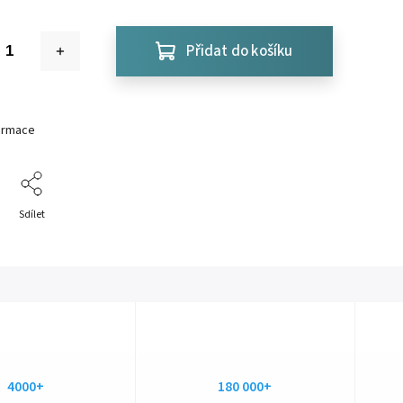
Přidat do košíku
formace
Sdílet
4000+
180 000+