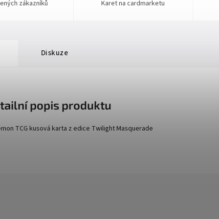
ených zákazníků
Karet na cardmarketu
Diskuze
tailní popis produktu
mon TCG kusová karta z edice
Twilight Masquerade