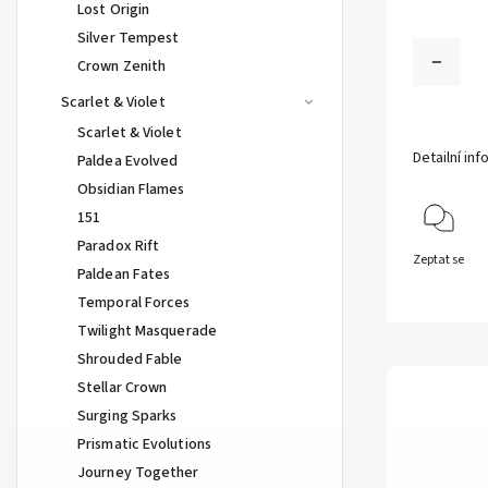
Lost Origin
Silver Tempest
Crown Zenith
Scarlet & Violet
Scarlet & Violet
Detailní in
Paldea Evolved
Obsidian Flames
151
Paradox Rift
Zeptat se
Paldean Fates
Temporal Forces
Twilight Masquerade
Shrouded Fable
Stellar Crown
Surging Sparks
Prismatic Evolutions
Journey Together