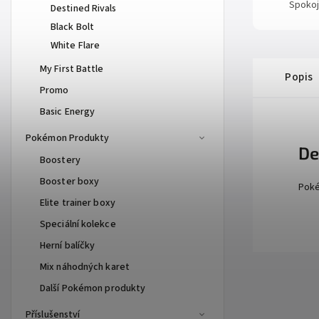
Spokoj
Destined Rivals
Black Bolt
White Flare
My First Battle
Popis
Promo
Basic Energy
Pokémon Produkty
De
Boostery
Booster boxy
Poké
Elite trainer boxy
Speciální kolekce
Herní balíčky
Mix náhodných karet
Další Pokémon produkty
Příslušenství