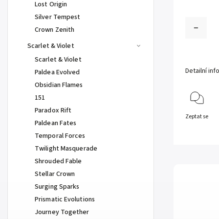
Lost Origin
Silver Tempest
Crown Zenith
Scarlet & Violet
Scarlet & Violet
Detailní in
Paldea Evolved
Obsidian Flames
151
Paradox Rift
Zeptat se
Paldean Fates
Temporal Forces
Twilight Masquerade
Shrouded Fable
Stellar Crown
Surging Sparks
Prismatic Evolutions
Journey Together