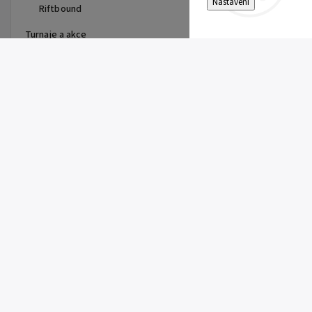
Nastavení
Riftbound
Turnaje a akce
Top 10 produktů
Pitch Black Booster Bundle
899 Kč
Gem Pack Vol. 2 Booster
149 Kč
Pitch Black Booster
149 Kč
First Partner Illustration
Collection Series 3 - max 2ks
na zákazníka
1 099 Kč