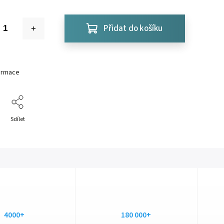
Přidat do košíku
formace
Sdílet
4000+
180 000+