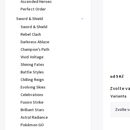
Ascended Heroes
Perfect Order
Sword & Shield
Sword & Shield
Rebel Clash
Darkness Ablaze
Champion's Path
Vivid Voltage
Shining Fates
Battle Styles
od
5 Kč
Chilling Reign
Evolving Skies
Zvolte v
Celebrations
Varianta
Fusion Strike
Brilliant Stars
Astral Radiance
Pokémon GO