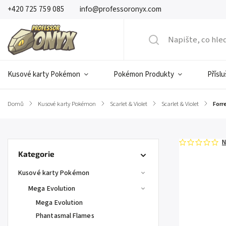
+420 725 759 085
info@professoronyx.com
Kusové karty Pokémon
Pokémon Produkty
Přísl
Domů
/
Kusové karty Pokémon
/
Scarlet & Violet
/
Scarlet & Violet
/
Forr
N
Kategorie
Kusové karty Pokémon
Mega Evolution
Mega Evolution
Phantasmal Flames