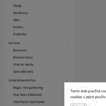
Obaly
Deckboxy
Alba
Kostky
Podložky
Lorcana
Boostery
Booster boxy
Starter decky
Speciální sety
Ostatní karetní hry
Magic: the gathering
Tento web používá sou
Star Wars Unlimited
souhlas s jejich použív
One Piece Card Game