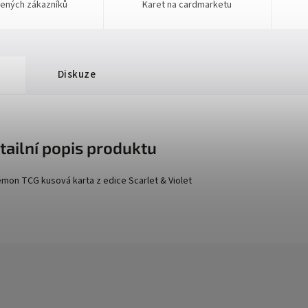
ených zákazníků
Karet na cardmarketu
Diskuze
tailní popis produktu
mon TCG kusová karta z edice
Scarlet
& Violet