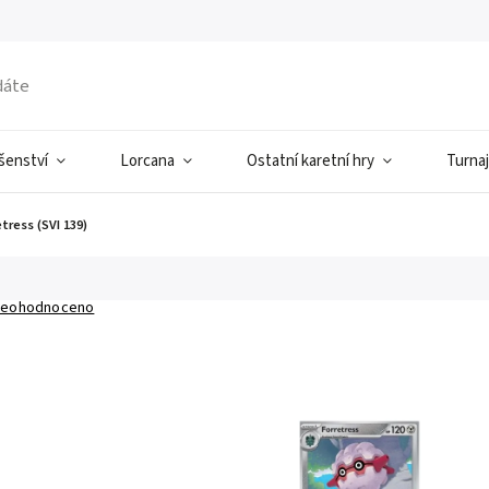
ušenství
Lorcana
Ostatní karetní hry
Turnaj
etress (SVI 139)
eohodnoceno