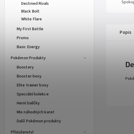
Spokoj
Destined Rivals
Black Bolt
White Flare
My First Battle
Popis
Promo
Basic Energy
Pokémon Produkty
De
Boostery
Booster boxy
Poké
Elite trainer boxy
Speciální kolekce
Herní balíčky
Mix náhodných karet
Další Pokémon produkty
Příslušenství