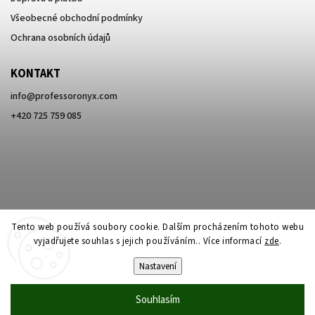
Všeobecné obchodní podmínky
Ochrana osobních údajů
KONTAKT
info
@
professoronyx.com
+420 725 759 085
Tento web používá soubory cookie. Dalším procházením tohoto webu
vyjadřujete souhlas s jejich používáním.. Více informací
zde
.
Nastavení
Copyright 2026
Professor Onyx
. Všechna práva vyhrazena.
Souhlasím
Vytvořil
Shoptet
| Design
Shoptak.cz