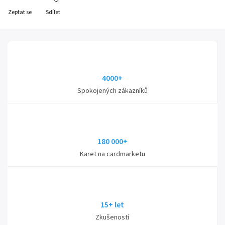
Zeptat se
Sdílet
4000+
Spokojených zákazníků
180 000+
Karet na cardmarketu
15+ let
Zkušeností