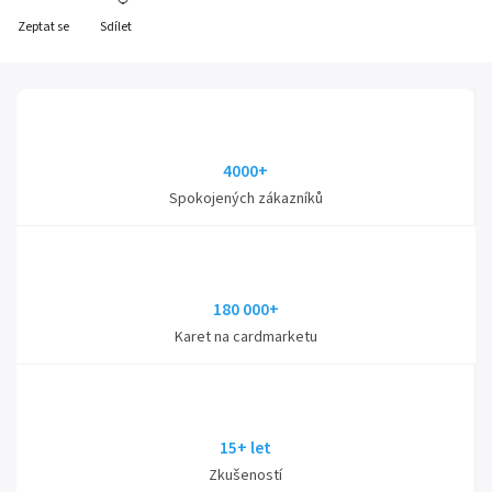
Zeptat se
Sdílet
4000+
Spokojených zákazníků
180 000+
Karet na cardmarketu
15+ let
Zkušeností