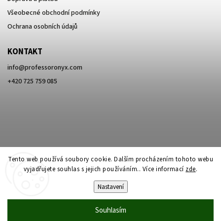
Všeobecné obchodní podmínky
Ochrana osobních údajů
KONTAKT
info
@
professoronyx.com
+420 725 759 085
Tento web používá soubory cookie. Dalším procházením tohoto webu
vyjadřujete souhlas s jejich používáním.. Více informací
zde
.
Nastavení
Copyright 2026
Professor Onyx
. Všechna práva vyhrazena.
Souhlasím
Vytvořil
Shoptet
| Design
Shoptak.cz